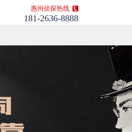
惠州侦探热线
181-2636-8888