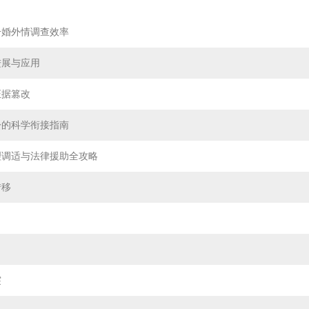
升婚外情调查效率
进展与应用
证据篡改
讼的科学衔接指南
理调适与法律援助全攻略
转移
突