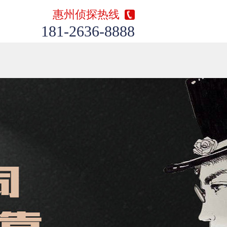
惠州侦探热线
181-2636-8888