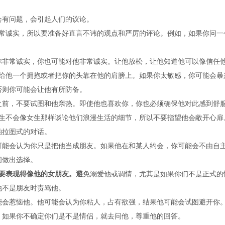
有问题，会引起人们的议论。
常诚实，所以要准备好直言不讳的观点和严厉的评论。例如，如果你问一
常诚实，你也可能对他非常诚实。让他放松，让他知道他可以像信任他
给他一个拥抱或者把你的头靠在他的肩膀上。如果你太敏感，你可能会暴
否则你可能会让他有所防备。
，不要试图和他亲热。即使他也喜欢你，你也必须确保他对此感到舒
生不会像女生那样谈论他们浪漫生活的细节，所以不要指望他会敞开心扉
柏拉图式的对话。
会认为你只是把他当成朋友。如果他在和某人约会，你可能会不由自主
间做出选择。
不要表现得像他的女朋友。避
免溺爱他或调情，尤其是如果你们不是正式的
他不是朋友时责骂他。
惹恼他。他可能会认为你粘人，占有欲强，结果他可能会试图避开你
如果你不确定你们是不是情侣，就去问他，尊重他的回答。