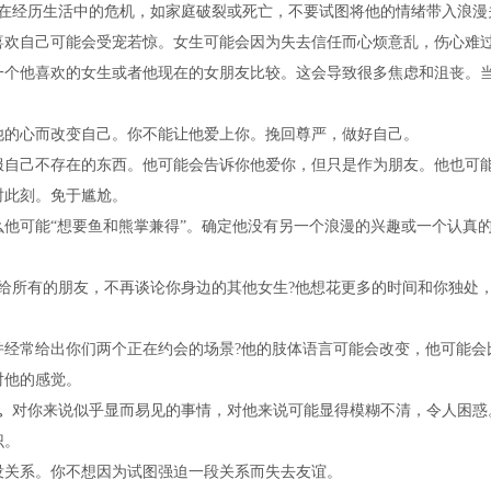
在经历生活中的危机，如家庭破裂或死亡，不要试图将他的情绪带入浪漫
自己可能会受宠若惊。女生可能会因为失去信任而心烦意乱，伤心难
一个他喜欢的女生或者他现在的女朋友比较。这会导致很多焦虑和沮丧。
的心而改变自己。你不能让他爱上你。挽回尊严，做好自己。
服自己不存在的东西。他可能会告诉你他爱你，但只是作为朋友。他也可
时此刻。免于尴尬。
可能“想要鱼和熊掌兼得”。确定他没有另一个浪漫的兴趣或一个认真
给所有的朋友，不再谈论你身边的其他女生?他想花更多的时间和你独处，
常给出你们两个正在约会的场景?他的肢体语言可能会改变，他可能会
对他的感觉。
。
对你来说似乎显而易见的事情，对他来说可能显得模糊不清，令人困惑
识。
关系。你不想因为试图强迫一段关系而失去友谊。