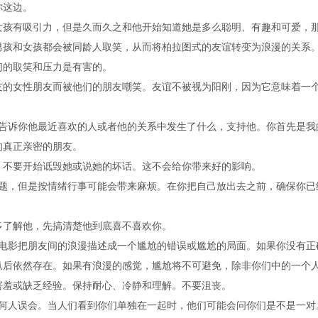
你这边。
有吸引力，但是久而久之和他开始知道她是多么聪明、有趣和可爱，那
男孩和女孩都会被同龄人取笑，从而将柏拉图式的友谊转变为浪漫的关系
们的取笑和压力是有害的。
女性朋友而被他们的朋友嘲笑。友谊不被视为阳刚，因为它意味着一个
告诉你他最近喜欢的人或者他的关系中发生了什么，支持他。你首先是我
的真正亲密的朋友。
不要开始诋毁她或说她的坏话。这不会给你带来好的影响。
题，但是按情绪行事可能会带来麻烦。在你把自己放出去之前，确保你已
了解他，先搞清楚他到底喜不喜欢你。
电影把朋友间的浪漫描述成一个尴尬的错误或尴尬的局面。如果你没有正
纵后依然存在。如果有浪漫的感觉，尴尬将不可避免，除非你们中的一个
羞或缺乏经验。保持耐心、冷静和理解。不要沮丧。
何人误会。当人们看到你们单独在一起时，他们可能会问你们是不是一对