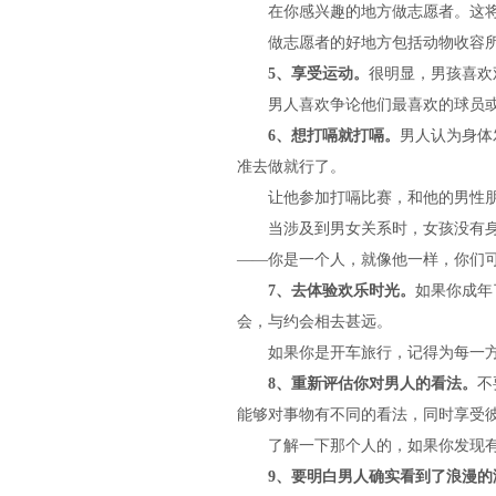
在你感兴趣的地方做志愿者。这将
做志愿者的好地方包括动物收容所
5、享受运动。
很明显，男孩喜欢
男人喜欢争论他们最喜欢的球员或者
6、想打嗝就打嗝。
男人认为身体
准去做就行了。
让他参加打嗝比赛，和他的男性朋
当涉及到男女关系时，女孩没有身体
——你是一个人，就像他一样，你们
7、去体验欢乐时光。
如果你成年
会，与约会相去甚远。
如果你是开车旅行，记得为每一方
8、重新评估你对男人的看法。
不
能够对事物有不同的看法，同时享受
了解一下那个人的，如果你发现有和
9、要明白男人确实看到了浪漫的