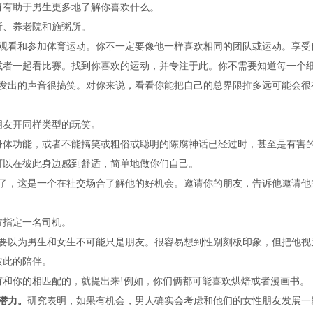
有助于男生更多地了解你喜欢什么。
、养老院和施粥所。
观看和参加体育运动。你不一定要像他一样喜欢相同的团队或运动。享受
一起看比赛。找到你喜欢的运动，并专注于此。你不需要知道每一个细
发出的声音很搞笑。对你来说，看看你能把自己的总界限推多远可能会很
友开同样类型的玩笑。
功能，或者不能搞笑或粗俗或聪明的陈腐神话已经过时，甚至是有害的
可以在彼此身边感到舒适，简单地做你们自己。
了，这是一个在社交场合了解他的好机会。邀请你的朋友，告诉他邀请他
指定一名司机。
要以为男生和女生不可能只是朋友。很容易想到性别刻板印象，但把他视
彼此的陪伴。
你的相匹配的，就提出来!例如，你们俩都可能喜欢烘焙或者漫画书。
潜力。
研究表明，如果有机会，男人确实会考虑和他们的女性朋友发展一