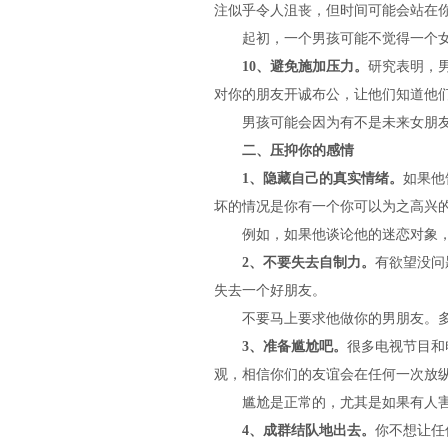
注似乎令人沮丧，但时间可能会站在
起初，一个男孩可能不觉得一个女孩
10、避免施加压力。
研究表明，
对你的朋友开诚布公，让他们知道他
男孩可能会因为有不是未来女朋友的
二、压抑你的感情
1、隐藏自己的真实情绪。
如果他
坏的情况是你有一个你可以为之高兴
例如，如果他谈论他的迷恋对象，
2、不要失去自制力。
有欲望没问
失去一个好朋友。
不要马上要求他做你的男朋友。多
3、准备尴尬吧。
很多电视节目和
观，相信你们的友谊会在任何一次放
尴尬是正常的，尤其是如果有人害
4、成群结队地出去。
你不想让任